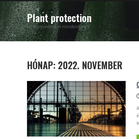
Skip
to
Plant protection
content
Növényvédelem mindenkinek
HÓNAP:
2022. NOVEMBER
A
é
k