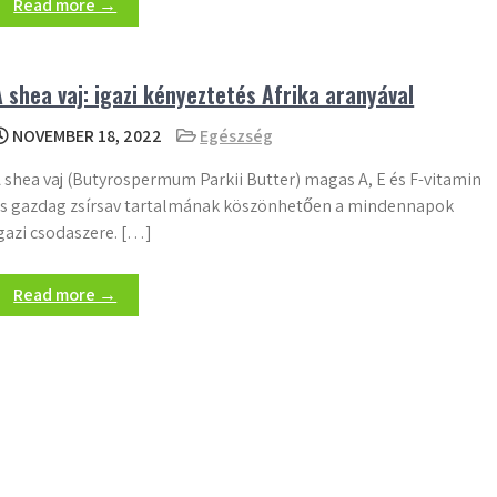
Read more →
A shea vaj: igazi kényeztetés Afrika aranyával
NOVEMBER 18, 2022
Egészség
 shea vaj (Butyrospermum Parkii Butter) magas A, E és F-vitamin
s gazdag zsírsav tartalmának köszönhetően a mindennapok
gazi csodaszere. […]
Read more →