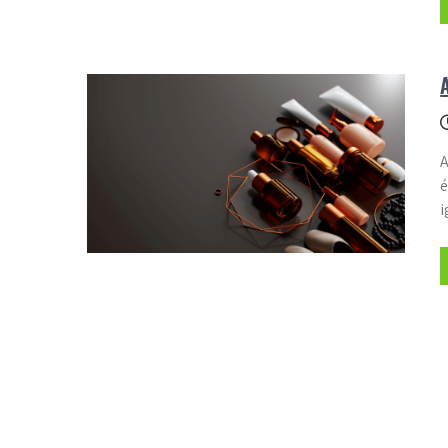
A
é
i