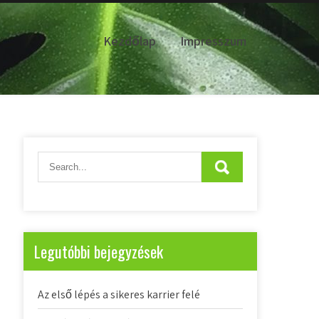
Kezdőlap
Impresszum
Legutóbbi bejegyzések
Az első lépés a sikeres karrier felé