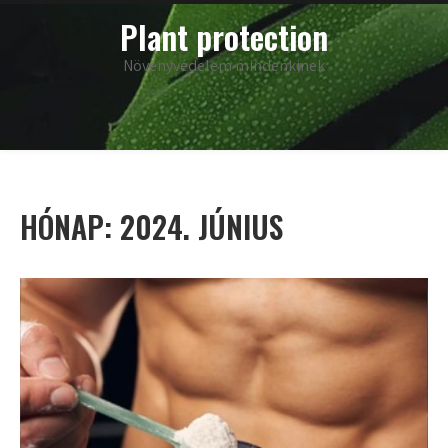
Skip
main
Plant protection
menu
to
content
Növényvédelem mindenkinek
HÓNAP:
2024. JÚNIUS