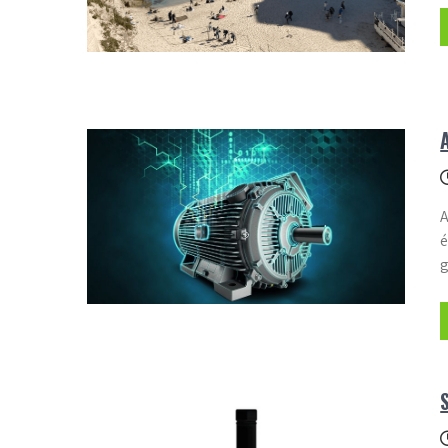
A
é
g