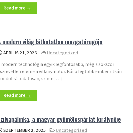
Read more →
A modern világ láthatatlan mozgatórugója
ÁPRILIS 21, 2026
Uncategorized
 modern technológia egyik legfontosabb, mégis sokszor
szrevétlen eleme a villanymotor. Bár a legtöbb ember ritkán
ondol rá tudatosan, szinte […]
Read more →
Szilvapálinka, a magyar gyümölcspárlat királynője
SZEPTEMBER 2, 2025
Uncategorized