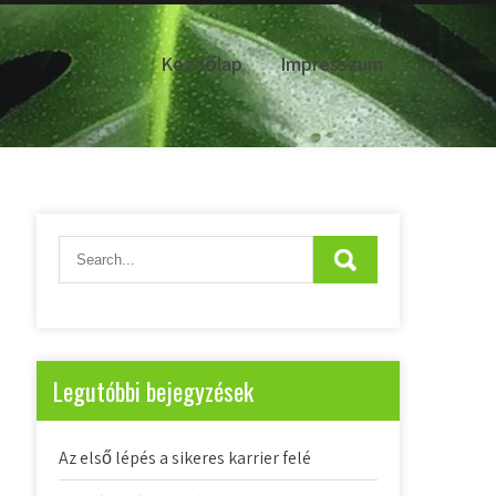
Kezdőlap
Impresszum
Legutóbbi bejegyzések
Az első lépés a sikeres karrier felé