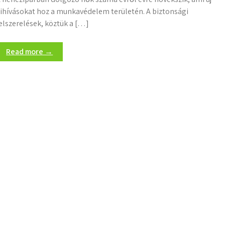
ihívásokat hoz a munkavédelem területén. A biztonsági
elszerelések, köztük a […]
Read more →