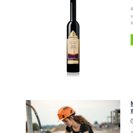
A
v
h
A