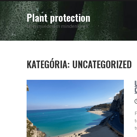
Skip
to
Plant protection
content
Növényvédelem mindenkinek
KATEGÓRIA:
UNCATEGORIZED
F
t
t