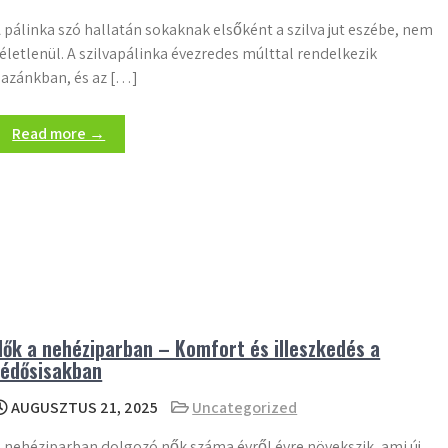
 pálinka szó hallatán sokaknak elsőként a szilva jut eszébe, nem
életlenül. A szilvapálinka évezredes múlttal rendelkezik
azánkban, és az […]
Read more →
Nők a nehéziparban – Komfort és illeszkedés a
védősisakban
AUGUSZTUS 21, 2025
Uncategorized
 nehéziparban dolgozó nők száma évről évre növekszik, ami új