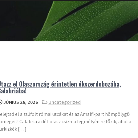
Utazz el Olaszország érintetlen ékszerdobozába,
Calabriába!
JÚNIUS 28, 2026
Uncategorized
elejtsd el a zsúfolt római utcákat és az Amalfi-part hömpölygő
ömegeit! Calabria a dél-olasz csizma legmélyén rejtőzik, ahol a
ürkizkék […]