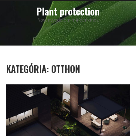
Skip
main
Plant protection
menu
to
content
Növényvédelem mindenkinek
KATEGÓRIA:
OTTHON