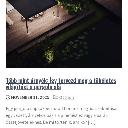
Több mint árnyék: Így tervezd meg a tökéletes
világítást a pergola alá
NOVEMBER 11, 2025
Otthon
Egy pergola napközben az otthonunk meghosszabbítása:
egy védett, árnyékos oázis a pihenéshez vagy a baráti
összejövetelekhez. De mi történik, amikor […]