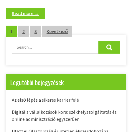
Read more →
Bejegyzések
1
2
3
Következő
lapozása
Legutóbbi bejegyzések
Az első lépés a sikeres karrier felé
Digitális vállalkozások kora: székhelyszolgáltatás és
online adminisztráció egyszerűen
Utazz el Olaszország érintetlen ékszerdobozába,