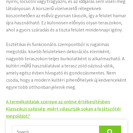
nyírni, locsolni vagy trágyázni, és az időjárás sem viseli meg
látványosan. A korszerű vízelvezető rétegeknek
köszönhetően az esővíz gyorsan távozik, így a felület hamar
újra használható. Ez különösen előnyös olyan teraszokon,
ahol a gyors száradás és a tiszta felület mindennapi igény.
Esztétikai és funkcionális szempontból is rugalmas
megoldás: kisebb felületeken dekorációs elemként,
nagyobb teraszokon teljes burkolatként is alkalmazható. A
kültéri műfű használatával a terasz zöld oázissá válik,
amely egész évben hívogató és gondozásmentes. Nem
csoda, hogy a modern kültéri pihenőhelyek új kedvenceként
egyre több otthonban jelenik meg.
Bejegyzés
A termékoldalak szerepe az online értékesítésben
Klasszikus szépség: miért választják sokan a fa játszótér
navigáció
megoldást?