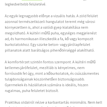
legkedveltebb felületévé.
Az egyik legnagyobb előnye a vizuális hatás. A zöld felület
azonnal természetközeli hangulatot teremt még városi
környezetben is, ahol a valódi gyep kialakítása nem
megoldható. A kültéri műfű puha, egységes megjelenést
ad, és harmonikusan illeszkedik a fa, kő vagy kompozit
burkolatokhoz. Egy szürke beton- vagy járólapfelület
pillanatok alatt barátságos pihenőtérséggé alakítható.
A komfortérzet szintén fontos szempont. A kültéri műfű
kellemes járófelület, mezítláb is kényelmes, nem
forrósodik fel úgy, mint a kőburkolatok, és csúszásmentes
tulajdonságainak köszönhetően biztonságosabb.
Gyermekek és háziállatok számára is ideális, hiszen
rugalmas, puha felületet biztosít.
Praktikus oldalról nézve a karbantartás minimális. Nem kell