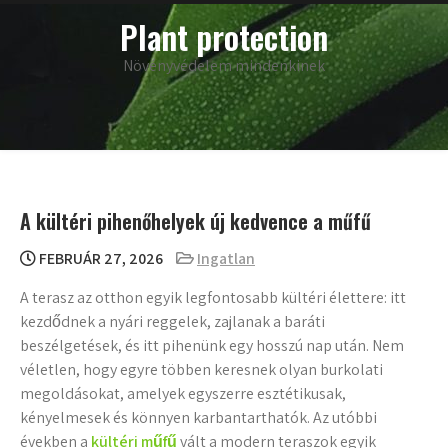
Skip
main
Plant protection
menu
to
content
Növényvédelem mindenkinek
A kültéri pihenőhelyek új kedvence a műfű
FEBRUÁR 27, 2026
Ingatlan
A terasz az otthon egyik legfontosabb kültéri élettere: itt
kezdődnek a nyári reggelek, zajlanak a baráti
beszélgetések, és itt pihenünk egy hosszú nap után. Nem
véletlen, hogy egyre többen keresnek olyan burkolati
megoldásokat, amelyek egyszerre esztétikusak,
kényelmesek és könnyen karbantarthatók. Az utóbbi
években a
kültéri műfű
vált a modern teraszok egyik