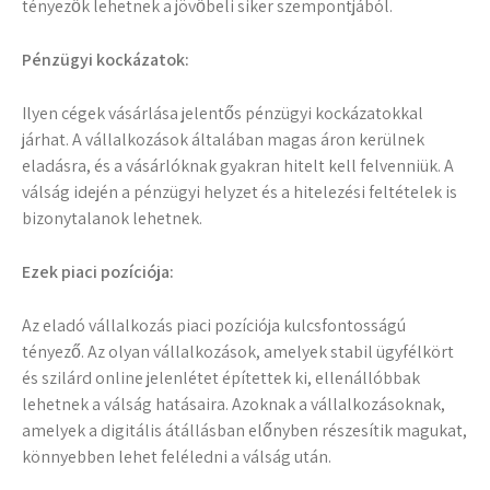
tényezők lehetnek a jövőbeli siker szempontjából.
Pénzügyi kockázatok:
Ilyen cégek vásárlása jelentős pénzügyi kockázatokkal
járhat. A vállalkozások általában magas áron kerülnek
eladásra, és a vásárlóknak gyakran hitelt kell felvenniük. A
válság idején a pénzügyi helyzet és a hitelezési feltételek is
bizonytalanok lehetnek.
Ezek piaci pozíciója:
Az eladó vállalkozás piaci pozíciója kulcsfontosságú
tényező. Az olyan vállalkozások, amelyek stabil ügyfélkört
és szilárd online jelenlétet építettek ki, ellenállóbbak
lehetnek a válság hatásaira. Azoknak a vállalkozásoknak,
amelyek a digitális átállásban előnyben részesítik magukat,
könnyebben lehet feléledni a válság után.