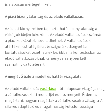
is alaposan mérlegelni kell.
A piaci bizonytalanság és az eladó vállalkozás:
Az üzleti környezetben tapasztalható bizonytalanság a
válságok idején fokozódik. Az eladó vállalkozások számára
a piaci kockázatok növekedhetnek. A vállalkozások
átértékelik stratégiáikat és szigorú költségvetési
korlátozásokat vezethetnek be. Ebben a kontextusban az
eladó vállalkozásoknak kemény versenyben kell
számolniuk a túlélésért.
A meglévő üzleti modell és háttér vizsgálata:
Az eladó vállalkozás
vásárlása
előtt alaposan vizsgálja meg
a vállalkozás üzleti modelljét és előzményeit. Érdemes
megérteni, hogyan reagáltak a vállalkozások a válságra. A
sikeres adaptáció és a rugalmasság kulcsfontosságú