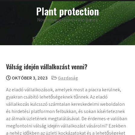
Skip
main
Plant protection
menu
to
content
Növényvédelem mindenkinek
Válság idején vállalkozást venni?
OKTÓBER 3, 2023
Gazdaság
Az eladó vállalkozások, amelyek most a piacra kerülnek,
gyakran csábító lehetőségeknek tűnnek. Az eladó
vállalkozás kulcsszó számtalan kereskedelmi weboldalon
és hirdetési platformon felbukkan, és sokan kísérleteznek
az álmaik üzletének megtalálásával. De érdemes-e valóban
megfontolni válság idején vállalkozást vásárolni? Ezekben
a nehéz időkben az üzleti kockázatokat és a lehetőségeket