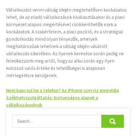
Vállalkozást venni válság idején meglehetősen kockázatos
lehet, de az eladó vállalkozások kiválasztásakor és a piaci
környezet alapos megértésével csökkenthetők ezek a
kockázatok. A szakértelem, a piaci pozíció, és a stratégiai
gondolkodás mind olyan tényezők, amelyek
meghatározóak lehetnek a válság idején vásárolt
vállalkozás sikerében. Az ilyenek keresése során pedig ne
feledkezzünk meg arról, hogy az alku során egy ilyen
kulcsszó valós értéke és lehetőségei is alaposan
mérlegelésre kerüljenek.
Bejegyzés
Nem kapcsol be a telefon? Az iPhone szerviz megoldja
Székhelyszolgáltatás: biztonságos alapok a
navigáció
vállalkozásodnak