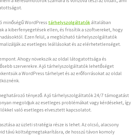
hanem a keresőmotorok számára is vonzóvá teszi az oldalt, ami
atottságot.
 jó minőségű WordPress
tárhelyszolgáltatók
általában
a kiberfenyegetések ellen, és frissítik a szoftvereket, hogy
madásoktól. Ezen felül, a megbízható tárhelyszolgáltatók
lizálják az esetleges leállásokat és az elérhetetlenséget.
empont. Ahogy növekszik az oldal látogatottsága és
ősebb szerverekre. A jó tárhelyszolgáltatók lehetőséget
kkentsük a WordPress tárhelyet és az erőforrásokat az oldal
ütköznénk.
meghatározó tényező. A jó tárhelyszolgáltatók 24/7 támogatást
konyan megoldjuk az esetleges problémákat vagy kérdéseket, így
álókkel való esetleges elvesztett kapcsolatot.
tása az üzleti stratégia része is lehet. Az olcsó, alacsony
id távú költségmegtakarításra, de hosszú távon komoly