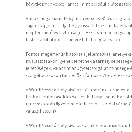
következményekkel járhat, mint például a látogatók 
Ahhoz, hogy kiemelkedjünk a versenyből és megtalál
sajátosságait és céljait. Egy kisvállalkozásnak példá
megfizethető és biztonságos. Ezzel szemben egy nag
testreszabhatóbb tárhelyre lehet fogékonyabb.
Fontos megértenünk azokat a jellemzőket, amelyekre
kiválasztásakor. Ilyenek lehetnek a tárhely sebessége
lehetőségek, valamint az ügyfélszolgálat minősége é
szolgáltatásokon túlmenően fontos a WordPress spec
A WordPress tárhely kiválasztása során a terhelésre, s
Ezek az erőforrások közvetlen hatással vannak az old
tervezés során figyelembe kell venni az oldal várha
választhassunk.
A WordPress tárhely kiválasztásakor érdemes körülte