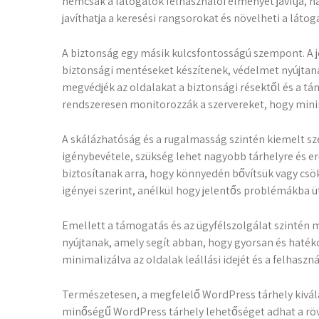
nemcsak a látogatók felhasználói élményét javítja, 
javíthatja a keresési rangsorokat és növelheti a látog
A biztonság egy másik kulcsfontosságú szempont. A
biztonsági mentéseket készítenek, védelmet nyújtanak 
megvédjék az oldalakat a biztonsági résektől és a tá
rendszeresen monitorozzák a szervereket, hogy minima
A skálázhatóság és a rugalmasság szintén kiemelt sz
igénybevétele, szükség lehet nagyobb tárhelyre és er
biztosítanak arra, hogy könnyedén bővítsük vagy csö
igényei szerint, anélkül hogy jelentős problémákba 
Emellett a támogatás és az ügyfélszolgálat szintén 
nyújtanak, amely segít abban, hogy gyorsan és haté
minimalizálva az oldalak leállási idejét és a felhaszn
Természetesen, a megfelelő WordPress tárhely kiválasz
minőségű WordPress tárhely lehetőséget adhat a röv