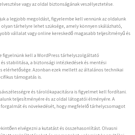
elvesztése vagy az oldal biztonságának veszélyeztetése.
juk a legjobb megoldást, figyelembe kell vennünk az oldalunk
ul olyan tárhelyre lehet szüksége, amely könnyen skálázható,
yobb vállalat vagy online kereskedő magasabb teljesítményű és
 figyelnünk kell a WordPress tárhelyszolgáltató
 és stabilitása, a biztonsági intézkedések és mentési
s elérhetősége. Azonban ezek mellett az általános technikai
ifikus támogatás is.
ávszélességre és tárolókapacitásra is figyelmet kell fordítani.
alunk teljesítményére és az oldal látogatói élményére. A
tó forgalmát és növekedését, hogy megfelelő tárhelycsomagot
kintően elvégezni a kutatást és összehasonlítást. Olvasni