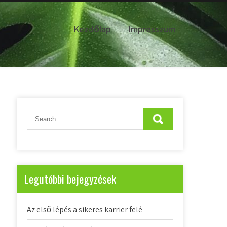
Kezdőlap
Impresszum
Legutóbbi bejegyzések
Az első lépés a sikeres karrier felé