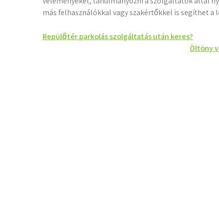
véleményeket, tanulmányozni a szolgáltatók által ny
más felhasználókkal vagy szakértőkkel is segíthet 
Bejegyzés
Repülőtér parkolás szolgáltatás után keres?
Öltöny v
navigáció