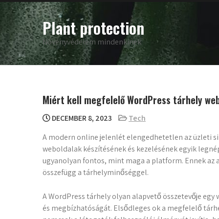
Skip
to
Plant protection
content
Növényvédelem mindenkinek
Miért kell megfelelő WordPress tárhely we
DECEMBER 8, 2023
Tech
A modern online jelenlét elengedhetetlen az üzleti s
weboldalak készítésének és kezelésének egyik legné
ugyanolyan fontos, mint maga a platform. Ennek az a
összefügg a tárhelyminőséggel.
A WordPress tárhely olyan alapvető összetevője egy
és megbízhatóságát. Elsődleges ok a megfelelő tárhel