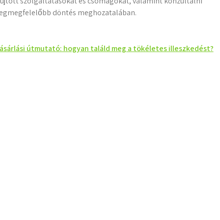
újtott szolgáltatásokat és csomagokat, valamint konzultálni
a legmegfelelőbb döntés meghozatalában.
ásárlási útmutató: hogyan találd meg a tökéletes illeszkedést?