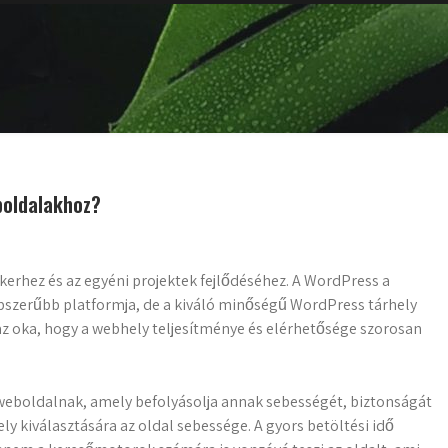
boldalakhoz?
ikerhez és az egyéni projektek fejlődéséhez. A WordPress a
pszerűbb platformja, de a kiváló minőségű WordPress tárhely
z oka, hogy a webhely teljesítménye és elérhetősége szorosan
 weboldalnak, amely befolyásolja annak sebességét, biztonságát
y kiválasztására az oldal sebessége. A gyors betöltési idő