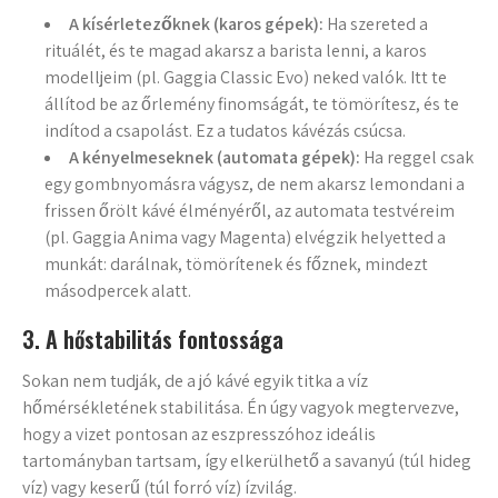
A kísérletezőknek (karos gépek):
Ha szereted a
rituálét, és te magad akarsz a barista lenni, a karos
modelljeim (pl. Gaggia Classic Evo) neked valók. Itt te
állítod be az őrlemény finomságát, te tömörítesz, és te
indítod a csapolást. Ez a tudatos kávézás csúcsa.
A kényelmeseknek (automata gépek):
Ha reggel csak
egy gombnyomásra vágysz, de nem akarsz lemondani a
frissen őrölt kávé élményéről, az automata testvéreim
(pl. Gaggia Anima vagy Magenta) elvégzik helyetted a
munkát: darálnak, tömörítenek és főznek, mindezt
másodpercek alatt.
3. A hőstabilitás fontossága
Sokan nem tudják, de a jó kávé egyik titka a víz
hőmérsékletének stabilitása. Én úgy vagyok megtervezve,
hogy a vizet pontosan az eszpresszóhoz ideális
tartományban tartsam, így elkerülhető a savanyú (túl hideg
víz) vagy keserű (túl forró víz) ízvilág.