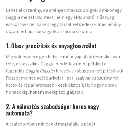
Lehetnék szerény, de a tények makacs dolgok. Amikor egy
Gaggia mellett döntesz, nem egy eldobható műanyag
eszközt veszel, hanem egy társat évtizedekre. Íme néhány
ok, amiért büszke vagyok a származásomra:
1. Olasz precizitás és anyaghasználat
Míg sok modern gép belseje műanyag alkatrészekkel van
tele, a klasszikus Gaggia modellek (mint például a
legendás
Gaggia Classic
) híresek a robusztus felépítésükről.
Rozsdamentes acél burkolat, ipari szabványú szűrőtartó
karok és réz alkatrészek – ezek biztosítják, hogy ne csak
hónapokig, hanem évekig szolgáljalak.
2. A választás szabadsága: karos vagy
automata?
A családomban mindenki megtalálja a párját: