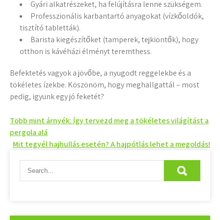
Gyári alkatrészeket, ha felújításra lenne szükségem.
Professzionális karbantartó anyagokat (vízkőoldók,
tisztító tabletták).
Barista kiegészítőket (tamperek, tejkiöntők), hogy
otthon is kávéházi élményt teremthess.
Befektetés vagyok a jövőbe, a nyugodt reggelekbe és a
tökéletes ízekbe. Köszönöm, hogy meghallgattál – most
pedig, igyunk egy jó feketét?
Bejegyzés
Több mint árnyék: Így tervezd meg a tökéletes világítást a
pergola alá
navigáció
Mit tegyél hajhullás esetén? A hajpótlás lehet a megoldás!