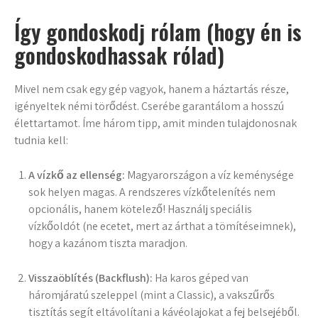
Így gondoskodj rólam (hogy én is
gondoskodhassak rólad)
Mivel nem csak egy gép vagyok, hanem a háztartás része,
igényeltek némi törődést. Cserébe garantálom a hosszú
élettartamot. Íme három tipp, amit minden tulajdonosnak
tudnia kell:
A vízkő az ellenség:
Magyarországon a víz keménysége
sok helyen magas. A rendszeres vízkőtelenítés nem
opcionális, hanem kötelező! Használj speciális
vízkőoldót (ne ecetet, mert az árthat a tömítéseimnek),
hogy a kazánom tiszta maradjon.
Visszaöblítés (Backflush):
Ha karos géped van
háromjáratú szeleppel (mint a Classic), a vakszűrős
tisztítás segít eltávolítani a kávéolajokat a fej belsejéből.