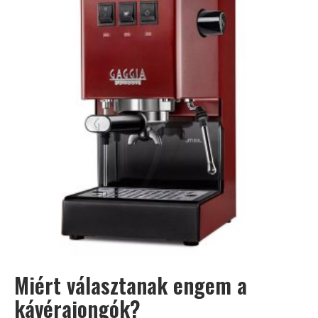
Miért választanak engem a
kávérajongók?