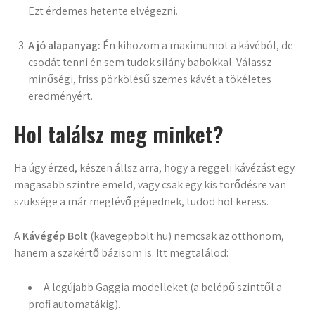
Ezt érdemes hetente elvégezni.
A jó alapanyag:
Én kihozom a maximumot a kávéból, de
csodát tenni én sem tudok silány babokkal. Válassz
minőségi, friss pörkölésű szemes kávét a tökéletes
eredményért.
Hol találsz meg minket?
Ha úgy érzed, készen állsz arra, hogy a reggeli kávézást egy
magasabb szintre emeld, vagy csak egy kis törődésre van
szüksége a már meglévő gépednek, tudod hol keress.
A
Kávégép Bolt
(kavegepbolt.hu) nemcsak az otthonom,
hanem a szakértő bázisom is. Itt megtalálod:
A legújabb Gaggia modelleket (a belépő szinttől a
profi automatákig).