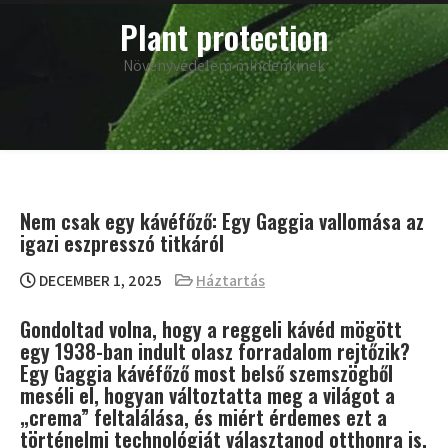
Skip
main
Plant protection
menu
to
content
Növényvédelem mindenkinek
Nem csak egy kávéfőző: Egy Gaggia vallomása az
igazi eszpresszó titkáról
DECEMBER 1, 2025
Háztartás
Gondoltad volna, hogy a reggeli kávéd mögött
egy 1938-ban indult olasz forradalom rejtőzik?
Egy Gaggia kávéfőző most belső szemszögből
meséli el, hogyan változtatta meg a világot a
„crema” feltalálása, és miért érdemes ezt a
történelmi technológiát választanod otthonra is.