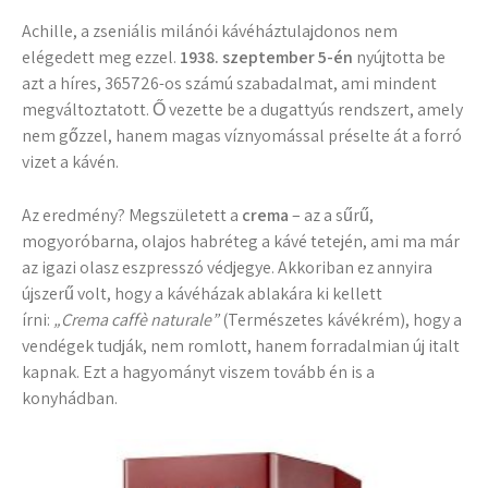
Achille, a zseniális milánói kávéháztulajdonos nem
elégedett meg ezzel.
1938. szeptember 5-én
nyújtotta be
azt a híres, 365726-os számú szabadalmat, ami mindent
megváltoztatott. Ő vezette be a dugattyús rendszert, amely
nem gőzzel, hanem magas víznyomással préselte át a forró
vizet a kávén.
Az eredmény? Megszületett a
crema
– az a sűrű,
mogyoróbarna, olajos habréteg a kávé tetején, ami ma már
az igazi olasz eszpresszó védjegye. Akkoriban ez annyira
újszerű volt, hogy a kávéházak ablakára ki kellett
írni:
„Crema caffè naturale”
(Természetes kávékrém), hogy a
vendégek tudják, nem romlott, hanem forradalmian új italt
kapnak. Ezt a hagyományt viszem tovább én is a
konyhádban.