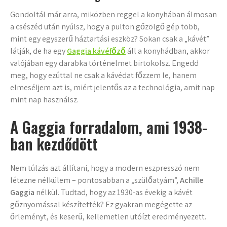
Gondoltál már arra, miközben reggel a konyhában álmosan
a csészéd után nyúlsz, hogy a pulton gőzölgő gép több,
mint egy egyszerű háztartási eszköz? Sokan csak a „kávét”
látják, de ha egy
Gaggia kávéfőző
áll a konyhádban, akkor
valójában egy darabka történelmet birtokolsz. Engedd
meg, hogy ezúttal ne csak a kávédat főzzem le, hanem
elmeséljem azt is, miért jelentős az a technológia, amit nap
mint nap használsz.
A Gaggia forradalom, ami 1938-
ban kezdődött
Nem túlzás azt állítani, hogy a modern eszpresszó nem
létezne nélkülem – pontosabban a „szülőatyám”,
Achille
Gaggia
nélkül. Tudtad, hogy az 1930-as évekig a kávét
gőznyomással készítették? Ez gyakran megégette az
őrleményt, és keserű, kellemetlen utóízt eredményezett.