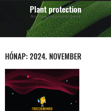
Skip
main
Plant protection
menu
to
content
Növényvédelem mindenkinek
HÓNAP:
2024. NOVEMBER