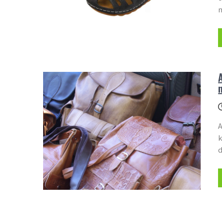
m
A
k
d