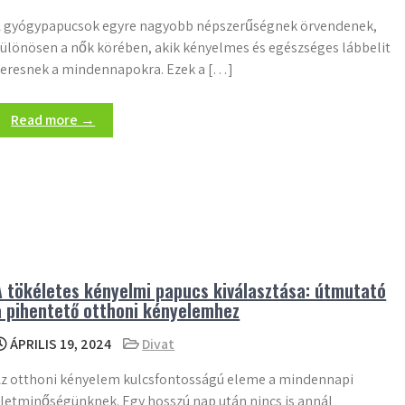
 gyógypapucsok egyre nagyobb népszerűségnek örvendenek,
ülönösen a nők körében, akik kényelmes és egészséges lábbelit
eresnek a mindennapokra. Ezek a […]
Read more →
A tökéletes kényelmi papucs kiválasztása: útmutató
a pihentető otthoni kényelemhez
ÁPRILIS 19, 2024
Divat
z otthoni kényelem kulcsfontosságú eleme a mindennapi
letminőségünknek. Egy hosszú nap után nincs is annál