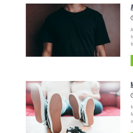
A
h
b
N
f
m