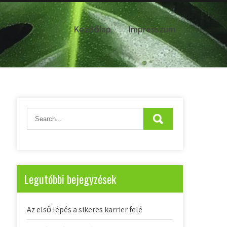
Kezdőlap
Impresszum
Legutóbbi bejegyzések
Az első lépés a sikeres karrier felé