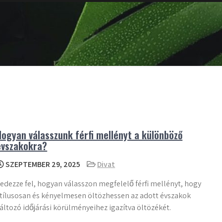
Hogyan válasszunk férfi mellényt a különböző
évszakokra?
SZEPTEMBER 29, 2025
Divat
edezze fel, hogyan válasszon megfelelő férfi mellényt, hogy
tílusosan és kényelmesen öltözhessen az adott évszakok
áltozó időjárási körülményeihez igazítva öltözékét.