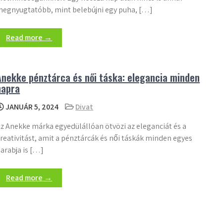
egnyugtatóbb, mint belebújni egy puha, […]
Read more →
Anekke pénztárca és női táska: elegancia minden
napra
JANUÁR 5, 2024
Divat
z Anekke márka egyedülállóan ötvözi az eleganciát és a
reativitást, amit a pénztárcák és női táskák minden egyes
arabja is […]
Read more →