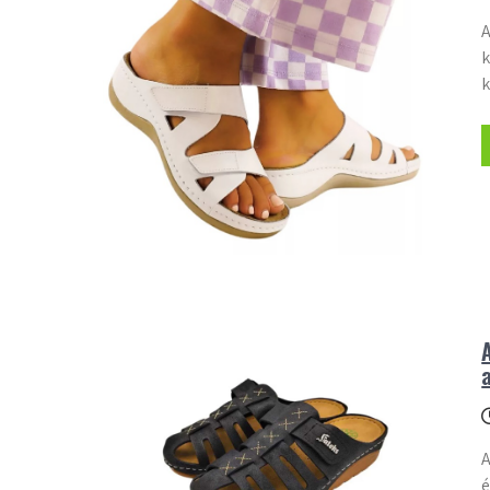
A
k
k
A
é