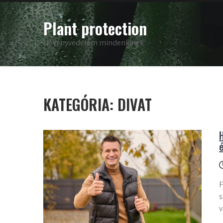
Skip
to
Plant protection
content
Növényvédelem mindenkinek
KATEGÓRIA:
DIVAT
F
s
v