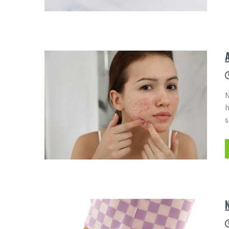
N
h
s